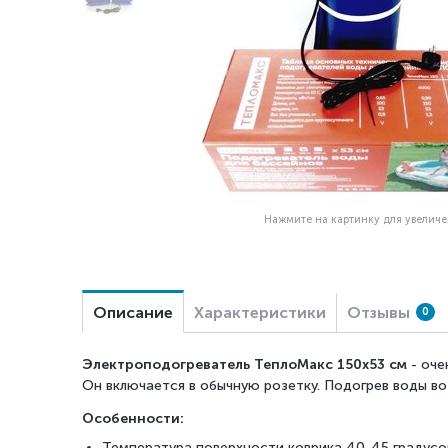
Нажмите на картинку для увелич
Описание
Характеристики
Отзывы
0
Электроподогреватель ТеплоМакс 150х53 см
- оче
Он включается в обычную розетку.
Подогрев воды во
Особенности:
Температура поверхности коврика 40-45 градусо