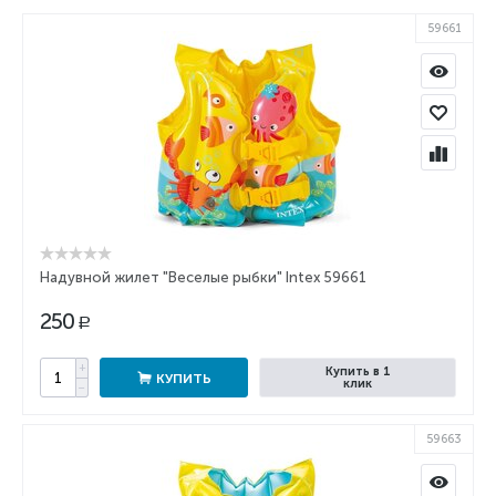
59661
Надувной жилет "Веселые рыбки" Intex 59661
250
Р
+
Купить в 1
КУПИТЬ
клик
−
59663