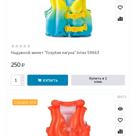
Надувной жилет "Голубая лагуна" Intex 59663
250
Р
+
Купить в 1
КУПИТЬ
клик
−
58671
СКИДКА 14%