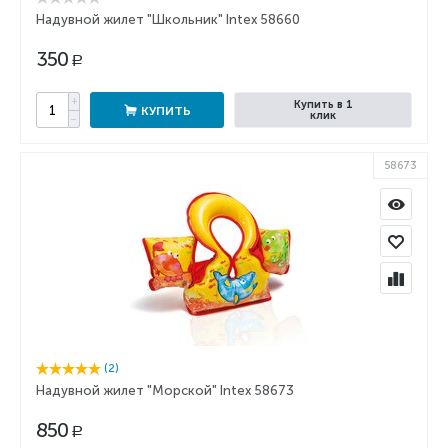
Надувной жилет "Школьник" Intex 58660
350
Р
+
Купить в 1
КУПИТЬ
клик
−
58673
(2)
Надувной жилет "Морской" Intex 58673
850
Р