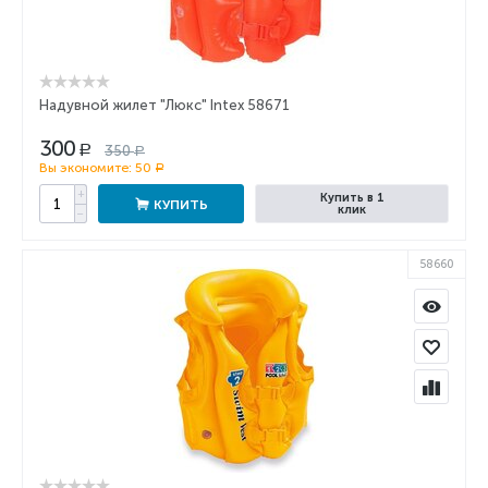
Надувной жилет "Люкс" Intex 58671
300
350
Р
Р
Вы экономите:
50
Р
+
Купить в 1
КУПИТЬ
клик
−
58660