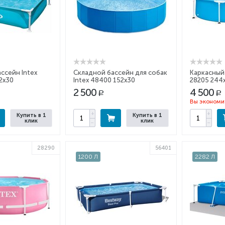
ссейн Intex
Складной бассейн для собак
Каркасный 
2x30
Intex 48400 152х30
28205 244
2 500
4 500
Р
Р
Вы экономи
+
+
Купить в 1
Купить в 1
клик
клик
−
−
28290
56401
1200 Л
2282 Л