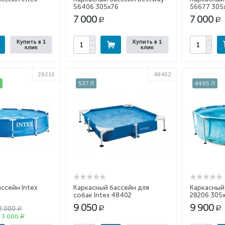
8
56406 305x76
56677 305
7 000
7 000
Р
Р
+
+
Купить в 1
Купить в 1
клик
клик
−
−
28210
48402
%
537 Л
4485 Л
ссейн Intex
Каркасный бассейн для
Каркасный 
6
собак Intex 48402
28206 305
152х152х30
9 050
9 900
2 000
Р
Р
Р
:
3 000
Р