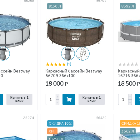
56260
56709
9150 Л
8592 Л
(1)
ассейн Bestway
Каркасный бассейн Bestway
Каркасный 
00
56709 366x100
16716 366
18 000
18 500
Р
Р
+
+
Купить в 1
Купить в 1
клик
клик
−
−
28274
56420
СКИДКА 10%
СКИДКА 1
ХИТ
3662 Л
10250 Л