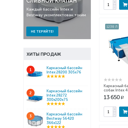
СЛИВНОЙ КЛАПАН
+
−
Каждый бассейн Intex и
Bestway укомплектован таким
1238 Л
НЕ ТЕРЯЙТЕ!
ХИТЫ ПРОДАЖ
Каркасный бассейн
1
Intex 28200 305x76
Каркасный б
собак Intex 
Каркасный бассейн
2
229х152х46
Intex 28272
13 650
Р
300x200x75
+
Каркасный бассейн
−
3
Bestway 56420
366x122