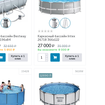
 бассейн Bestway
Каркасный бассейн Intex
x196x84
26718 366x122
27 000
32 650
35 000
Р
Р
Р
Р
те:
5 850
Вы экономите:
8 000
Р
Р
+
Купить в 1
Купить в 1
клик
клик
−
15428
5618W
12690 Л