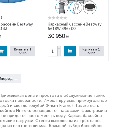
(1)
 бассейн Bestway
Каркасный бассейн Bestway
x133
5618W 396x122
30 950
Р
Р
+
Купить в 1
Купить в 1
клик
клик
−
Вперед
 Приемлемая цена и простота в обслуживание таких
готовки поверхности. Имеют круглые, прямоугольные
ый и светло голубой (Prism Frame). Так же есть
сейнов Интекс
оснащаются насосами-фильтрами и
 не придётся часто менять воду. Каркас бассейна
льшие нагрузки. Стенки выполнены из трёх слоёв.
ва из плотного винила. Большой выбор бассейнов,