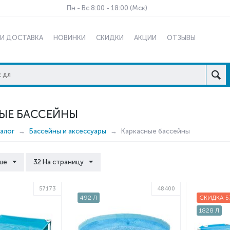
Пн - Вс 8:00 - 18:00 (Мск)
 И ДОСТАВКА
НОВИНКИ
СКИДКИ
АКЦИИ
ОТЗЫВЫ
ЫЕ БАССЕЙНЫ
алог
Бассейны и аксессуары
Каркасные бассейны
ше
32 На страницу
57173
48400
492 Л
СКИДКА 5
1828 Л