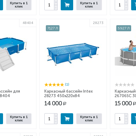
+
+
Купить в 1
Купить в 1
клик
клик
−
−
48404
28273
7127 Л
5927 Л
(1)
ассейн для
Каркасный бассейн Intex
Каркасный 
48404
28273 450x220x84
26706SC 3
14 000
15 000
Р
Р
+
+
Купить в 1
Купить в 1
клик
клик
−
−