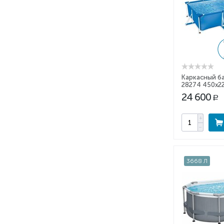
Каркасный ба
28274 450x2
24 600
Р
+
−
3668 Л