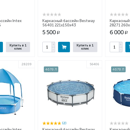
ссейн Intex
Каркасный бассейн Bestway
Каркасный 
6
56401 221x150x43
28271 260
5 500
6 000
Р
Р
+
+
Купить в 1
Купить в 1
клик
клик
−
−
28209
56406
4678 Л
4678 Л
(2)
ссейн Intex
Каркасный бассейн Bestway
Каркасный