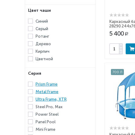
Цвет чаши
Синий
Каркасный ба
28290 244x7
Серый
5 400
Р
Ротанг
Дерево
+
Кирпич
−
Цветной
700 Л
Серия
Prism Frame
Metal Frame
Ultra Frame, XTR
Steel Pro, Max
Power Steel
Panel Pool
Mini Frame
Каркасный ба