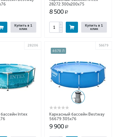
x76
28272 300x200x75
8 500
Р
+
Купить в 1
Купить в 1
клик
клик
−
28206
56679
4678 Л
бассейн Intex
Каркасный бассейн Bestway
x76
56679 305x76
9 900
Р