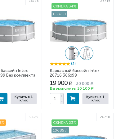
16716
26716
СКИДКА 34%
8592 Л
(2)
бассейн Intex
Каркасный бассейн Intex
x99 Без комплекта
26716 366x99
19 900
30 000
Р
Р
Вы экономите:
10 100
Р
+
Купить в 1
Купить в 1
клик
клик
−
56629
26718
8%
СКИДКА 23%
10685 Л