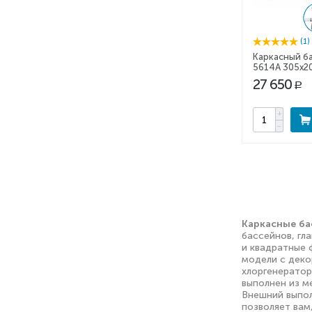
(1)
Каркасный б
5614A 305х2
27 650
Р
+
−
Каркасные б
бассейнов, гл
и квадратные 
модели с деко
хлоргенератор
выполнен из м
Внешний выпол
позволяет вам