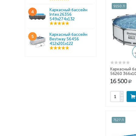
9150 Л
Каркасный бассейн
4
Intex 26356
549x274x132
Каркасный бассейн
5
Bestway 56456
412x201x122
Каркасный б
56260 366x1
16 500
Р
+
−
7127 Л