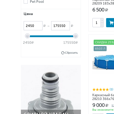
Pet Pool
28209 183x3
6 500
Р
Цена
+
−
–
Р
Р
СКИДКА 25
2450
175550
Р
Р
6503 Л
Сбросить
(1)
Каркасный ба
28210 366x7
9 000
1
Р
Вы экономите