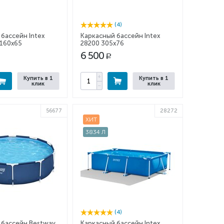
(4)
бассейн Intex
Каркасный бассейн Intex
x160x65
28200 305x76
6 500
Р
+
Купить в 1
Купить в 1
клик
клик
−
56677
28272
ХИТ
3834 Л
(4)
 бассейн Bestway
Каркасный бассейн Intex