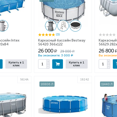
(3)
ссейн Intex
Каркасный бассейн Bestway
Каркасный
20x84
56420 366x122
56629 282
26 000
26 800
29 000
Р
Р
Вы экономите:
3 000
Вы экономи
Р
+
+
Купить в 1
Купить в 1
клик
клик
−
−
5614A
18242
16806 Л
11440 Л