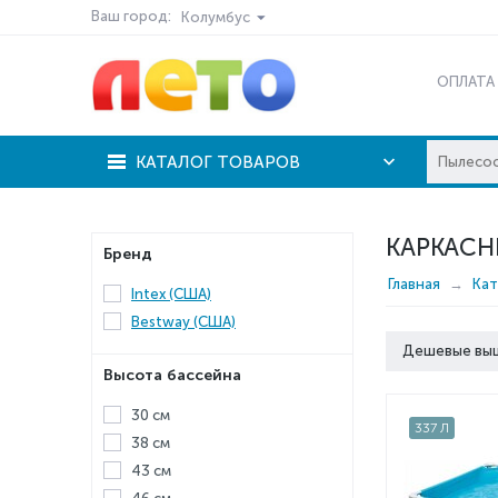
Ваш город:
Колумбус
ОПЛАТА
КАТАЛОГ ТОВАРОВ
КАРКАСН
Бренд
Главная
Кат
Intex (США)
Bestway (США)
Дешевые вы
Высота бассейна
30 см
337 Л
38 см
43 см