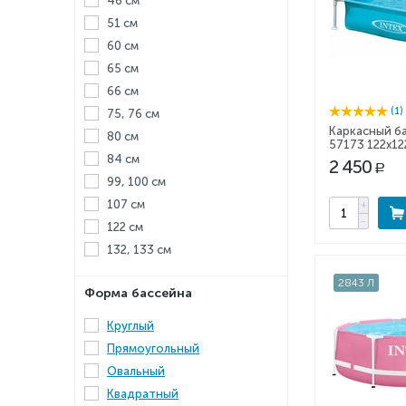
46 см
51 см
60 см
65 см
66 см
(1)
75, 76 см
Каркасный ба
80 см
57173 122x12
84 см
2 450
Р
99, 100 см
107 см
+
−
122 см
132, 133 см
2843 Л
Форма бассейна
Круглый
Прямоугольный
Овальный
Квадратный