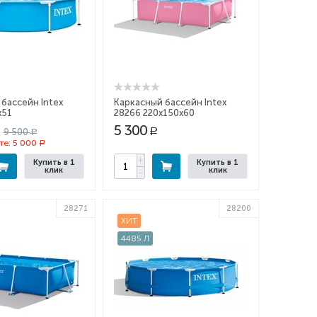
бассейн Intex
Каркасный бассейн Intex
х51
28266 220x150x60
5 300
9 500
Р
Р
те:
5 000
Р
+
Купить в 1
Купить в 1
клик
клик
−
28271
28200
ХИТ
4485 Л