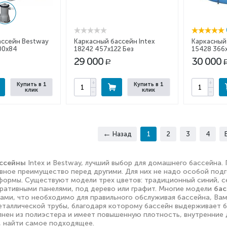
ассейн Bestway
Каркасный бассейн Intex
Каркасный
00х84
18242 457x122 Без
15428 366
комплекта
29 000
30 000
Р
+
+
Купить в 1
Купить в 1
клик
клик
−
−
Назад
1
2
3
4
ассейны
Intex и Bestway, лучший выбор для домашнего бассейна.
авное преимущество перед другими. Для них не надо особой под
формы. Существуют модели трех цветов: традиционный синий, сер
ративными панелями, под дерево или графит. Многие модели
бас
ами, что необходимо для правильного обслуживая бассейна, Вам
еталлической трубы, благодаря которому бассейн выдерживает бо
нен из полиэстера и имеет повышенную плотность, внутренние д
, найти самое подходящее.