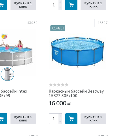
+
Купить в 1
Купить в 1
клик
клик
−
43032
15327
6148 Л
бассейн Intex
Каркасный бассейн Bestway
05x99
15327 305x100
16 000
Р
+
Купить в 1
Купить в 1
клик
клик
−