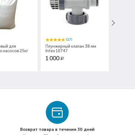
(17)
евый для
Плунжерный клапан 38 мм
Шланг Ø 
 насосов 25кг
Intex 10747
150 см
1 000
850
Р
Р
Возврат товара в течение 30 дней