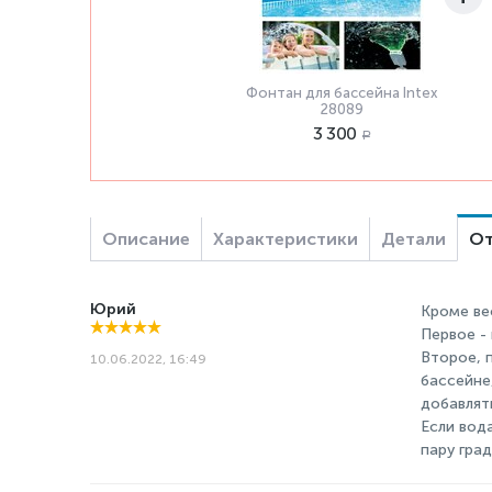
Фонтан для бассейна Intex
28089
3 300
Р
Описание
Характеристики
Детали
От
Юрий
Кроме ве
Первое -
Второе, 
10.06.2022, 16:49
бассейне
добавлят
Если вод
пару град