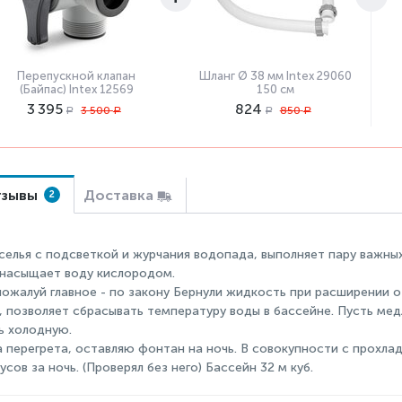
Перепускной клапан
Шланг Ø 38 мм Intex 29060
(Байпас) Intex 12569
150 см
3 395
824
3 500
850
Р
Р
Р
Р
зывы
Доставка
2
селья с подсветкой и журчания водопада, выполняет пару важны
 насыщает воду кислородом.
пожалуй главное - по закону Бернули жидкость при расширении о
, позволяет сбрасывать температуру воды в бассейне. Пусть мед
ь холодную.
а перегрета, оставляю фонтан на ночь. В совокупности с прохл
усов за ночь. (Проверял без него) Бассейн 32 м куб.