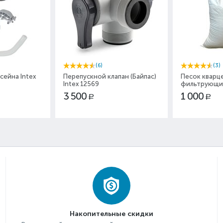
(6)
(3)
сейна Intex
Перепускной клапан (Байпас)
Песок кварц
Intex 12569
фильтрующих
3 500
1 000
Р
Р
Накопительные скидки