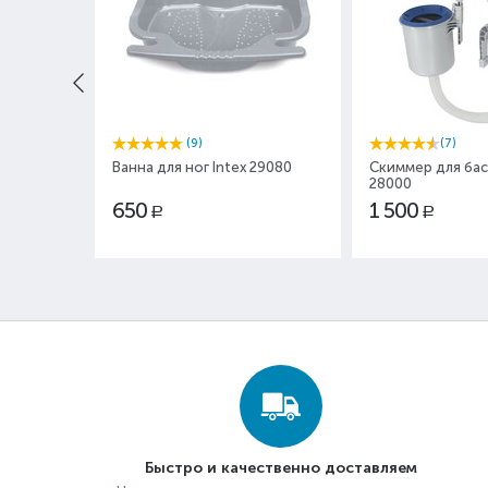
(9)
(7)
Ванна для ног Intex 29080
Скиммер для бас
28000
650
1 500
Р
Р
Быстро и качественно доставляем