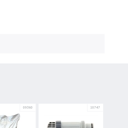
09360
10747