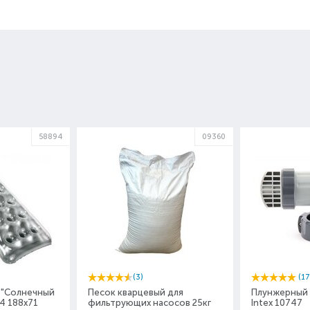
58894
09360
(3)
(17
 "Солнечный
Песок кварцевый для
Плунжерный 
94 188х71
фильтрующих насосов 25кг
Intex 10747