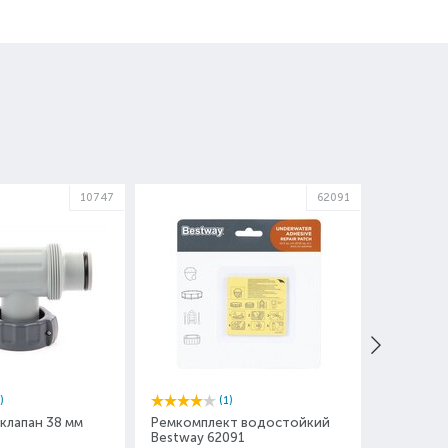
10747
62091
)
(1)
клапан 38 мм
Ремкомплект водостойкий
AstralPo
Bestway 62091
RED