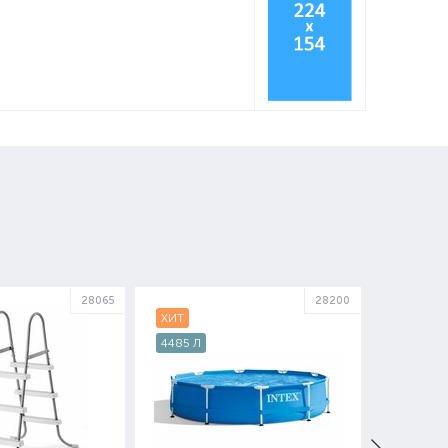
28065
28200
ХИТ
4485 Л