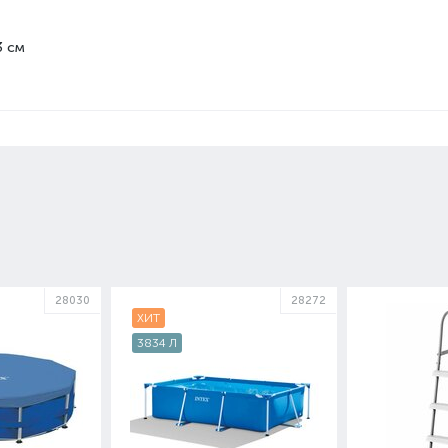
3 см
28030
28272
ХИТ
3834 Л