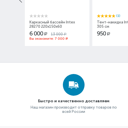
(1)
Каркасный бассейн Intex
Тент-накидка In
28270 220x150x60
305 см
6 000
950
13 000
Р
Р
Р
Вы экономите:
7 000
Р
Быстро и качественно доставляем
Наш магазин производит отправку товаров по
всей России