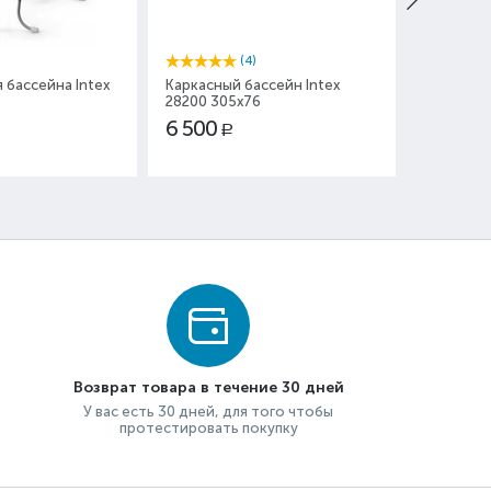
(4)
 бассейна Intex
Каркасный бассейн Intex
Надувная
28200 305x76
68672 43
6 500
200
Р
Р
Возврат товара в течение 30 дней
У вас есть 30 дней, для того чтобы
протестировать покупку