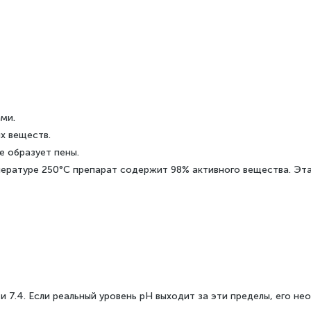
ми.
х веществ.
е образует пены.
мпературе 250°C препарат содержит 98% активного вещества. Эт
 7.4. Если реальный уровень рН выходит за эти пределы, его не