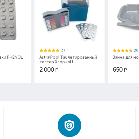
(1)
(9)
етки PHENOL
AstralPool Таблетированный
Ванна для но
тестер Хлор+pH
2 000
650
Р
Р