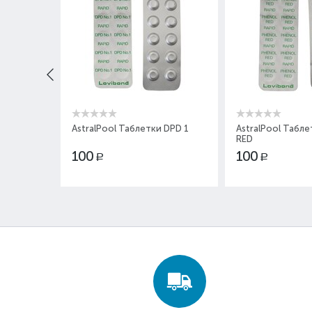
AstralPool Таблетки DPD 1
AstralPool Табл
RED
100
100
Р
Р