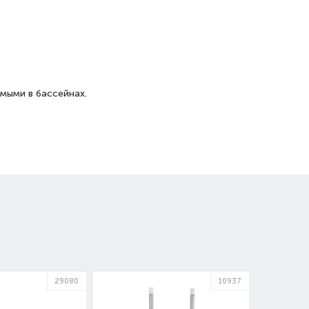
мыми в бассейнах.
29080
10937
ОТ 3028