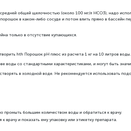
 средней общей щелочностью (около 100 мг/л HCO3), надо испол
ь порошок в каком-либо сосуде и потом влить прямо в бассейн п
ейна только в отсутствие купающихся.
орить hth Порошок рН плюс из расчета 1 кг на 10 литров воды.
ве воды со стандартными характеристиками, и могут быть значи
ворять в холодной воде. Не рекомендуется использовать подо
но промыть большим количеством воды и обратиться к врачу.
к врачу и показать ему упаковку или этикетку препарата.