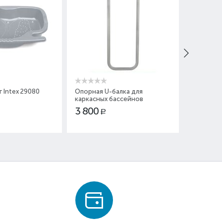
г Intex 29080
Опорная U-балка для
Скиммер 
каркасных бассейнов
28000
Rectangular Ultra Frame Intex
3 800
1 500
Р
Р
10937