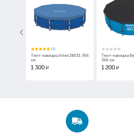
(1)
Тент-накидка Intex 28031 366
Тент-накидка B
см
366 см
1 300
1 200
Р
Р