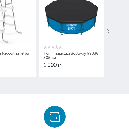
 бассейна Intex
Тент-накидка Bestway 58036
Насос ру
305 см
1 000
300
Р
Р