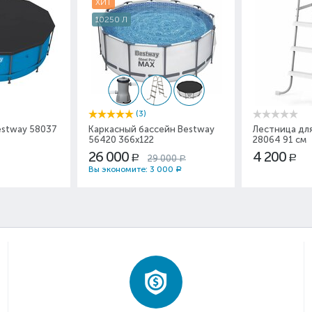
ХИТ
10250 Л
(3)
estway 58037
Каркасный бассейн Bestway
Лестница для
56420 366x122
28064 91 см
26 000
4 200
29 000
Р
Р
Р
Вы экономите:
3 000
Р