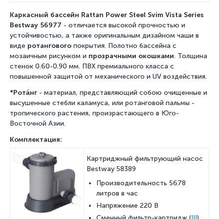
Каркасный бассейн Rattan Power Steel Svim Vista Series
Bestway 56977
-
отличается высокой прочностью и
устойчивостью, а также оригинальным дизайном чаши в
виде
ротангового
покрытия. Полотно бассейна с
мозаичным рисунком и
прозрачными окошками
. Толщина
стенок 0.60-0.90 мм. ПВХ премиального класса с
повышенной защитой от механического и UV воздействия.
*Рота́нг
- материал, представляющий собою очищенные и
высушенные стебли каламуса, или ротанговой пальмы -
тропического растения, произрастающего в Юго-
Восточной Азии.
Комплектация:
Картриджный фильтрующий насос
Bestway 58389
Производительность 5678
литров в час
Напряжение 220 В
Сменный фильтр-картридж (
III
)