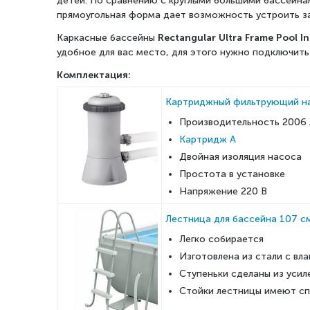
детей. По сравнению с круглыми большими бассейна
прямоугольная форма дает возможность устроить зап
Каркасные бассейны
Rectangular Ultra Frame Pool I
удобное для вас место, для этого нужно подключить
Комплектация:
Картриджный фильтрующий на
Производительность 2006 
Картридж А
Двойная изоляция насоса
Простота в установке
Напряжение 220 В
Лестница для бассейна 107 с
Легко собирается
Изготовлена из стали с в
Ступеньки сделаны из усил
Стойки лестницы имеют сп