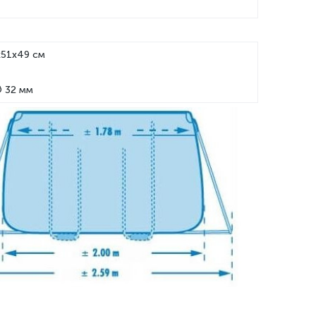
x51x49 см
Ø 32 мм