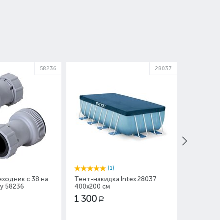
58236
28037
(1)
ходник с 38 на
Тент-накидка Intex 28037
Ванна для
y 58236
400x200 см
1 300
650
Р
Р