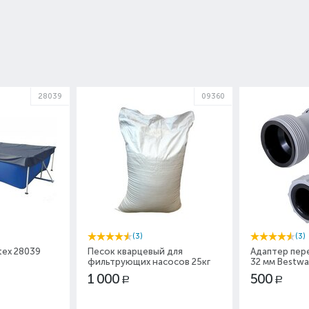
28039
09360
(3)
(3)
tex 28039
Песок кварцевый для
Адаптер пере
фильтрующих насосов 25кг
32 мм Bestwa
1 000
500
Р
Р