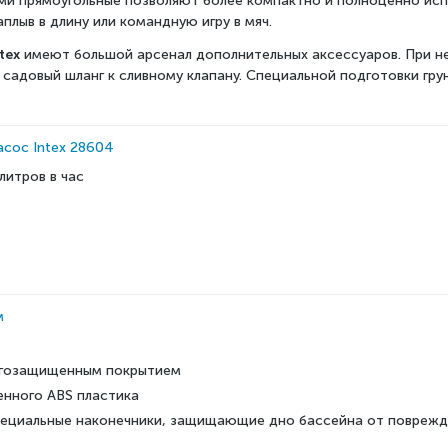
ми прямоугольные позволяют более компактно и полноценно испо
лыв в длину или командную игру в мяч.
ntex
имеют большой арсенал дополнительных аксессуаров. При н
 садовый шланг к сливному клапану. Специальной подготовки грун
сос Intex 28604
литров в час
м
лагозащищенным покрытием
енного ABS пластика
ециальные наконечники, защищающие дно бассейна от поврежд