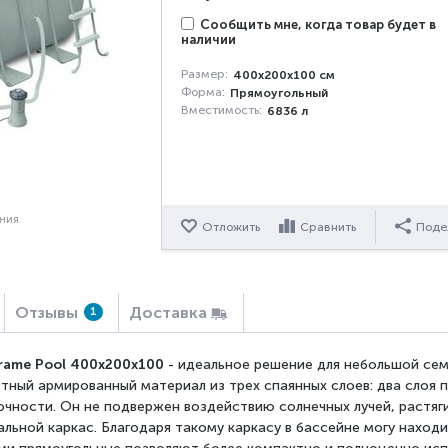
Сообщить мне, когда товар будет в
наличии
Размер:
400x200x100 см
Форма:
Прямоугольный
Вместимость:
6836 л
ения
Отложить
Сравнить
Поде
Отзывы
Доставка
1
 Frame Pool 400x200x100
- идеальное решение для небольшой сем
ый армированный материал из трех спаянных слоев: два слоя пл
чности. Он не подвержен воздействию солнечных лучей, растяг
льной каркас. Благодаря такому каркасу в бассейне могу находи