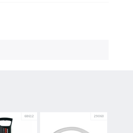
68612
29060