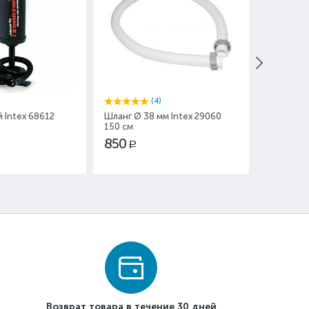
(4)
 Intex 68612
Шланг Ø 38 мм Intex 29060
Надувной
150 см
Intex 586
850
350
Р
Р
Возврат товара в течение 30 дней