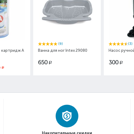
(9)
(3)
 картридж A
Ванна для ног Intex 29080
Насос ручной
650
300
Р
Р
0
Р
Накопительные скидки