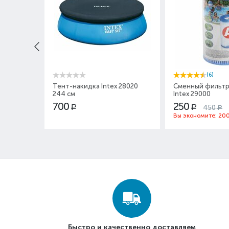
(6)
Тент-накидка Intex 28020
Сменный фильтр
244 см
Intex 29000
700
250
450
Р
Р
Р
Вы экономите:
20
Быстро и качественно доставляем