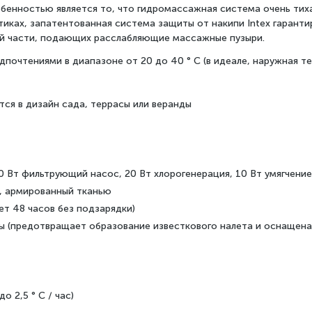
бенностью является то, что гидромассажная система очень тиха
тиках, запатентованная система защиты от накипи Intex гаранти
ей части, подающих расслабляющие массажные пузыри.
почтениями в диапазоне от 20 до 40 ° C (в идеале, наружная те
ся в дизайн сада, террасы или веранды
00 Вт фильтрующий насос, 20 Вт хлорогенерация, 10 Вт умягчение
, армированный тканью
ет 48 часов без подзарядки)
ы (предотвращает образование известкового налета и оснащена
о 2,5 ° C / час)