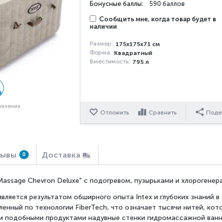
Бонусные баллы:
590 баллов
Сообщить мне, когда товар будет в
наличии
Размер:
175x175x71 см
Форма:
Квадратный
Вместимость:
795 л
личения
Отложить
Сравнить
Поде
зывы
Доставка
0
Massage Chevron Deluxe" с подогревом, пузырьками и хлорогенер
ляется результатом обширного опыта Intex и глубоких знаний в
енный по технологии FiberTech, что означает тысячи нитей, ко
ми подобными продуктами надувные стенки гидромассажной ванны