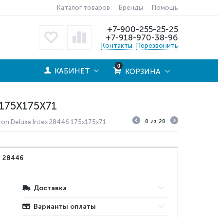
Каталог товаров
Бренды
Помощь
+7-900-255-25-25
+7-918-970-38-96
Контакты
Перезвонить
0
КАБИНЕТ
КОРЗИНА
175X175Х71
on Deluxe Intex 28446 175x175х71
8
из
28
:
28446
Доставка
Варианты оплаты