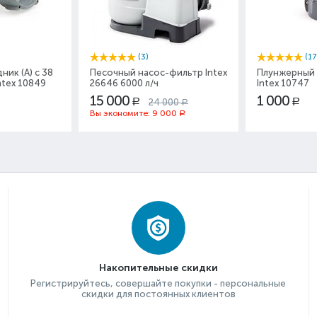
(3)
(17
ник (А) с 38
Песочный насос-фильтр Intex
Плунжерный 
ntex 10849
26646 6000 л/ч
Intex 10747
15 000
1 000
24 000
Р
Р
Р
Вы экономите:
9 000
Р
Накопительные скидки
Регистрируйтесь, совершайте покупки - персональные
скидки для постоянных клиентов