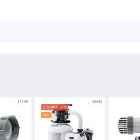
10849
26646
СКИДКА 38%
ХИТ