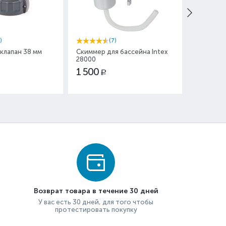
)
(7)
клапан 38 мм
Скиммер для бассейна Intex
Шланг Ø 
28000
150 см
1 500
850
Р
Р
Возврат товара в течение 30 дней
У вас есть 30 дней, для того чтобы
протестировать покупку