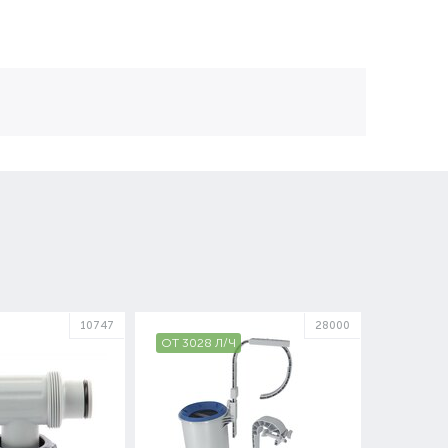
10747
28000
ОТ 3028 Л/Ч