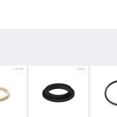
10745
11412