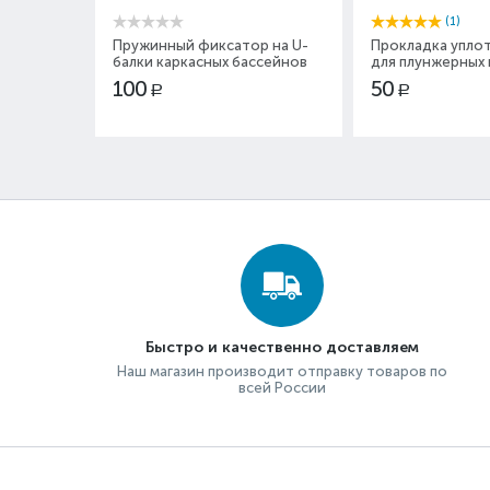
(1)
Пружинный фиксатор на U-
Прокладка упло
балки каркасных бассейнов
для плунжерных 
Intex 10382
Intex 10745
100
50
Р
Р
Быстро и качественно доставляем
Наш магазин производит отправку товаров по
всей России