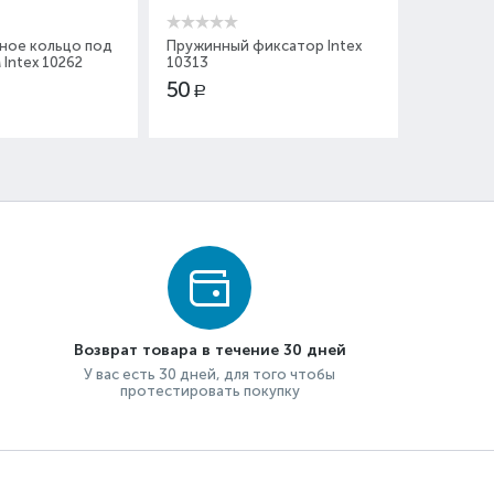
ное кольцо под
Пружинный фиксатор Intex
Сменный 
 Intex 10262
10313
Intex 290
50
250
Р
Р
Вы эконом
Возврат товара в течение 30 дней
У вас есть 30 дней, для того чтобы
протестировать покупку