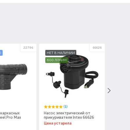
22796
66626
)
НЕТ В НАЛИЧИИ
НЕТ В 
600 Л/МИН
(1)
 каркасных
Насос электрический от
Горизонт
eel Pro Max
прикуривателя Intex 66626
каркасны
445
Pro Max 
Цена устарела
Цена уст