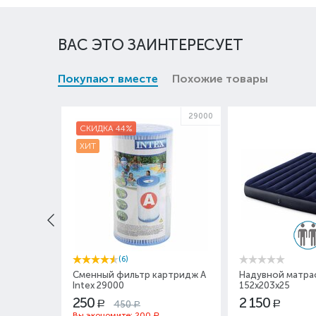
ВАС ЭТО ЗАИНТЕРЕСУЕТ
Покупают вместе
Похожие товары
29000
СКИДКА 44%
ХИТ
(6)
Сменный фильтр картридж A
Надувной матрас
Intex 29000
152х203х25
250
2 150
450
Р
Р
Р
Вы экономите:
200
Р