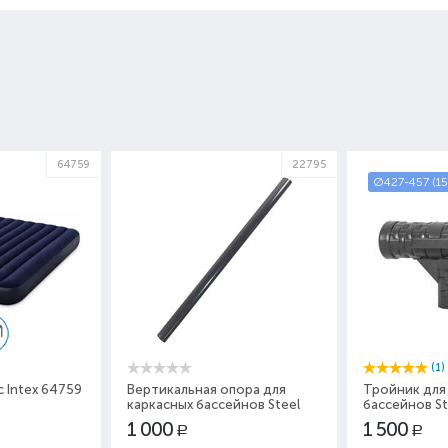
64759
22795
Ø427-457 (15
(1)
 Intex 64759
Вертикальная опора для
Тройник для
каркасных бассейнов Steel
бассейнов St
Pro Max Bestway P05444
Bestway P05
1 000
1 500
Р
Р