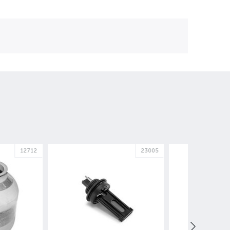
23005
43092