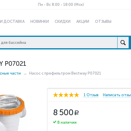
Пн - Вс 8:00 - 18:00 (Мск)
 И ДОСТАВКА
НОВИНКИ
СКИДКИ
АКЦИИ
ОТЗЫВЫ
 P07021
сные части
Насос с префильтром Bestway P07021
1 Отзыв
Написать отзы
8 500
Р
В наличии