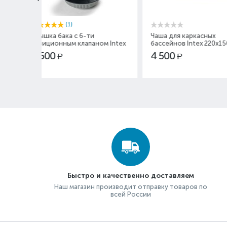
ти
Чаша для каркасных
Чаша для карк
аном Intex
бассейнов Intex 220x150x60
бассейнов Int
10942
4 500
4 500
Р
Р
Быстро и качественно доставляем
Наш магазин производит отправку товаров по
всей России