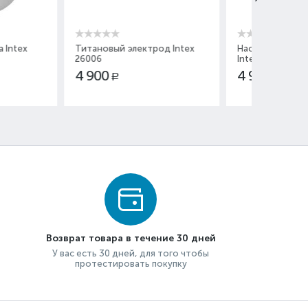
 электрод Intex
Насос с блоком управления
Чаша д
Intex 13090
бассей
10943
4 900
5 60
Р
Возврат товара в течение 30 дней
У вас есть 30 дней, для того чтобы
протестировать покупку