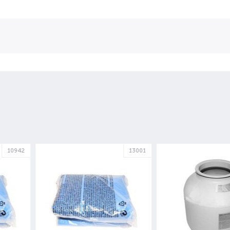
13001
12712