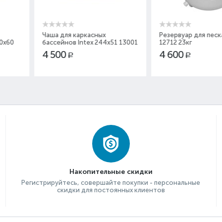
асных
Резервуар для песка Intex
Титановый
ex 244x51 13001
12712 23кг
26006
4 600
4 900
Р
Р
Накопительные скидки
Регистрируйтесь, совершайте покупки - персональные
скидки для постоянных клиентов