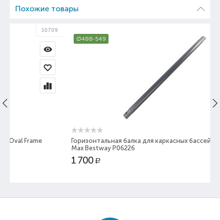
Похожие товары
09
43170
Ø488-549
Горизонтальная балка для каркасных бассейнов Steel Pro
Max Bestway P06226
1 700
Р