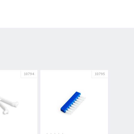
10794
10795