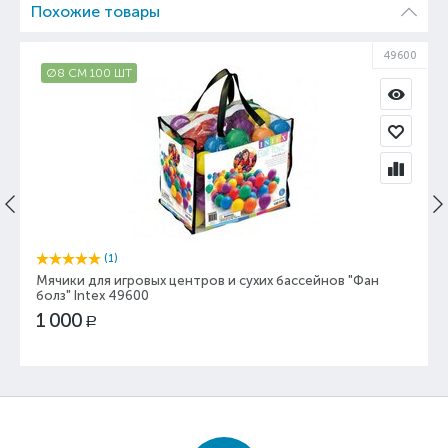
Похожие товары
02
49600
Ø8 СМ 100 ШТ
(1)
Мячики для игровых центров и сухих бассейнов "Фан
болз" Intex 49600
1 000
Р