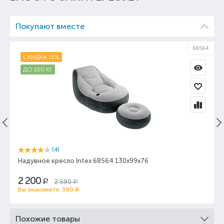
Покупают вместе
68564
СКИДКА 15%
ДО 100 КГ
(4)
Надувное кресло Intex 68564 130х99х76
2 200
2 590
Р
Р
Вы экономите:
390
Р
Похожие товары