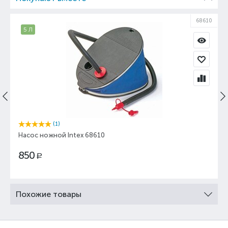
68610
5 Л
(1)
Насос ножной Intex 68610
850
Р
Похожие товары