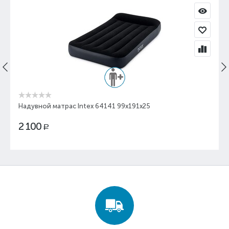
Надувной матрас Intex 64141 99x191x25
2 100
Р