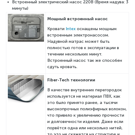
Встроенный электрический насос 220В (Время надува: 3
минуты)
Мощный встроенный насос
Кровати
Intex
оснащены мощным
встроенным электронасосом.
Н
адувной матрас может быть
полностью готов к эксплуатации в
течении нескольких минут.
Встроенный насос так же способен
сдуть кровать.
Fiber-Tech технологии
В качестве внутренних перегородок
используется не материал ПВХ, как
это было принято ранее, а тысячи
высокопрочных полиэфирных волокон,
что привело к увеличению прочности
и долговечности изделия. Даже если
порвётся одна или несколько нитей,
то это не скажется на структуре и