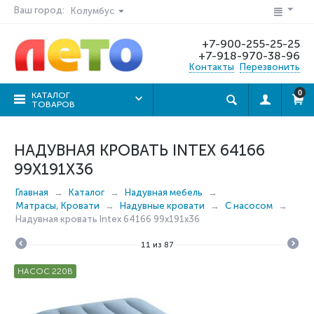
Ваш город:
Колумбус
+7-900-255-25-25
+7-918-970-38-96
Контакты
Перезвонить
0
КАТАЛОГ
ТОВАРОВ
НАДУВНАЯ КРОВАТЬ INTEX 64166
99Х191Х36
Главная
Каталог
Надувная мебель
Матрасы, Кровати
Надувные кровати
C насосом
Надувная кровать Intex 64166 99х191х36
11
из
87
НАСОС 220В