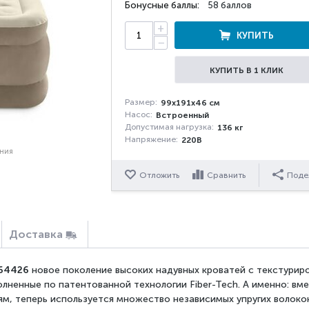
Бонусные баллы:
58 баллов
+
КУПИТЬ
−
КУПИТЬ В 1 КЛИК
Размер:
99х191х46 см
Насос:
Встроенный
Допустимая нагрузка:
136 кг
Напряжение:
220В
ения
Отложить
Сравнить
Поде
Доставка
6 64426
новое поколение высоких надувных кроватей с текстури
лненные по патентованной технологии Fiber-Tech. А именно: вм
, теперь используется множество независимых упругих волокон