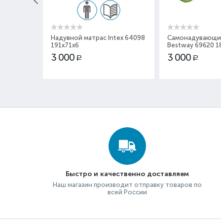
tex 64143
Надувной матрас Intex 64098
Самонадувающи
191x71x6
Bestway 69620 1
3 000
3 000
Р
Р
Быстро и качественно доставляем
Наш магазин производит отправку товаров по
всей России