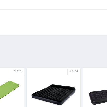
69620
64144