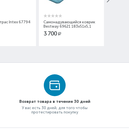
рас Intex 67794
Самонадувающийся коврик
Надувной
Bestway 69621 183x51x5,1
137x191x
3 700
3 950
Р
Р
Возврат товара в течение 30 дней
У вас есть 30 дней, для того чтобы
протестировать покупку