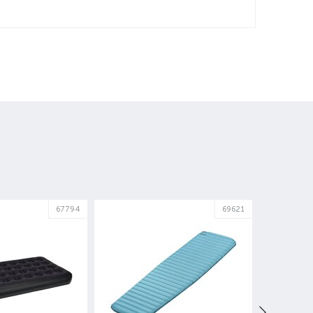
67794
69621
НАСОС 