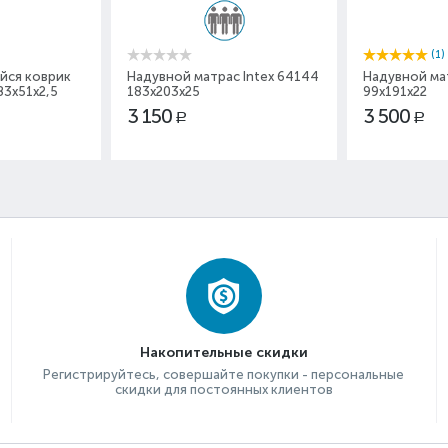
(1)
йся коврик
Надувной матрас Intex 64144
Надувной мат
83x51x2,5
183x203x25
99х191х22
3 150
3 500
Р
Р
Накопительные скидки
Регистрируйтесь, совершайте покупки - персональные
скидки для постоянных клиентов