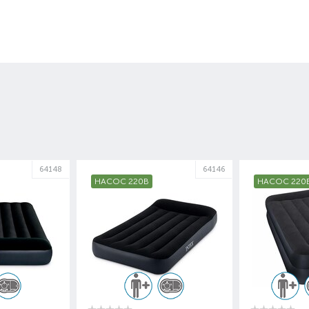
64148
64146
НАСОС 220В
НАСОС 220