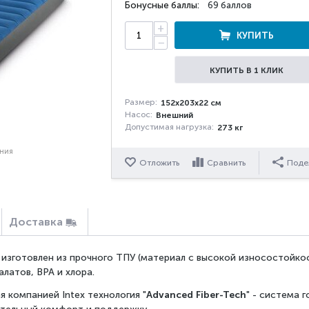
Бонусные баллы:
69 баллов
+
КУПИТЬ
−
КУПИТЬ В 1 КЛИК
Размер:
152x203x22 см
Насос:
Внешний
Допустимая нагрузка:
273 кг
ения
Отложить
Сравнить
Поде
Доставка
 изготовлен из прочного ТПУ (материал с высокой износостойкос
алатов, BPA и хлора.
 компанией Intex технология "
Advanced Fiber-Tech
" - система 