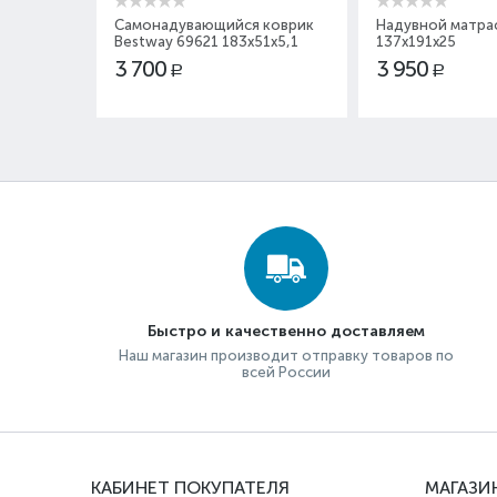
tex 67794
Самонадувающийся коврик
Надувной матрас
Bestway 69621 183x51x5,1
137x191x25
3 700
3 950
Р
Р
Быстро и качественно доставляем
Наш магазин производит отправку товаров по
всей России
КАБИНЕТ ПОКУПАТЕЛЯ
МАГАЗИ