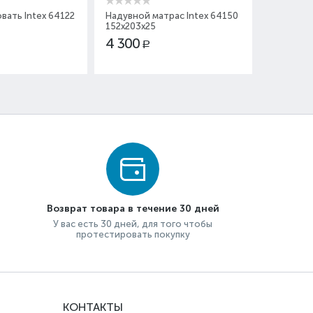
вать Intex 64122
Надувной матрас Intex 64150
Надувная
152х203х25
99х191х3
4 300
4 300
Р
Возврат товара в течение 30 дней
У вас есть 30 дней, для того чтобы
протестировать покупку
КОНТАКТЫ