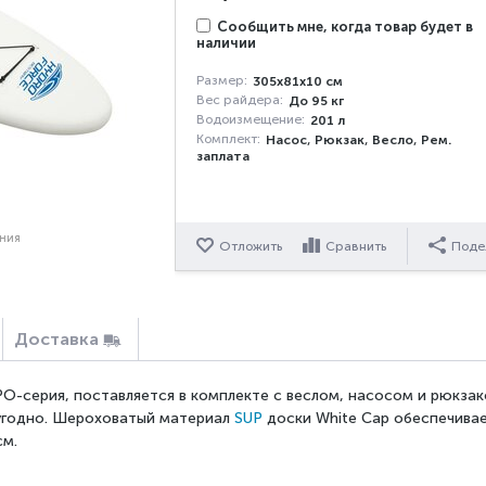
Сообщить мне, когда товар будет в
наличии
Размер:
305x81x10 см
Вес райдера:
До 95 кг
Водоизмещение:
201 л
Комплект:
,
,
,
Насос
Рюкзак
Весло
Рем.
заплата
ения
Отложить
Сравнить
Поде
Доставка
О-серия, поставляется в комплекте с веслом, насосом и рюкза
 угодно. Шероховатый материал
SUP
доски White Cap обеспечива
см.