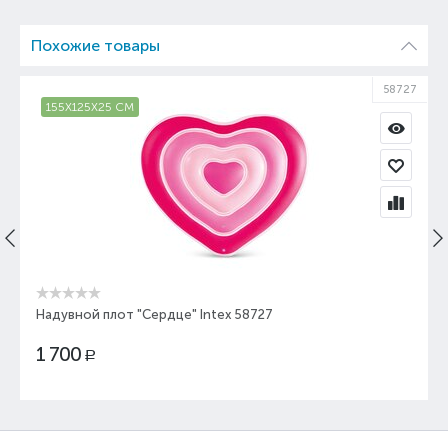
Похожие товары
58
58727
155Х125Х25 СМ
Надувной плот "Сердце" Intex 58727
1 700
Р