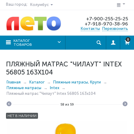
Ваш город:
Колумбус
+7-900-255-25-25
+7-918-970-38-96
Контакты
Перезвонить
0
КАТАЛОГ
ТОВАРОВ
ПЛЯЖНЫЙ МАТРАС "ЧИЛАУТ" INTEX
56805 163Х104
Главная
Каталог
Пляжные матрасы, Круги
Пляжные матрасы
Intex
Пляжный матрас "Чилаут" Intex 56805 163х104
58
из
59
НЕТ В НАЛИЧИИ