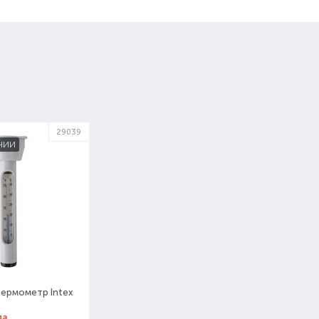
29039
ЧИИ
ермометр Intex
ла