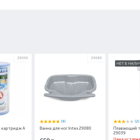
29000
29080
НЕТ В НАЛИ
(9)
(2)
 картридж A
Ванна для ног Intex 29080
Плавающий т
29039
Цена устаре