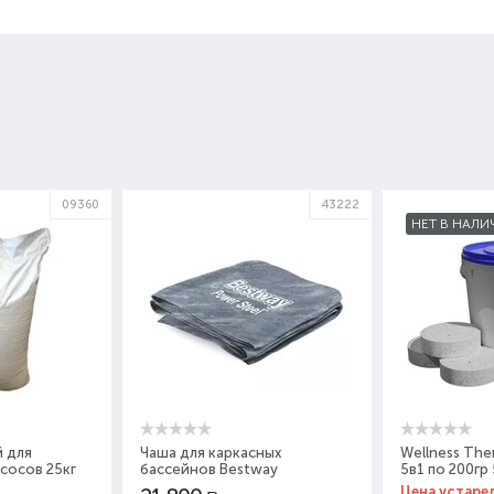
09360
43222
НЕТ В НАЛИ
 для
Чаша для каркасных
Wellness Th
сосов 25кг
бассейнов Bestway
5в1 по 200гр 
412x201x122 P07891
Цена устаре