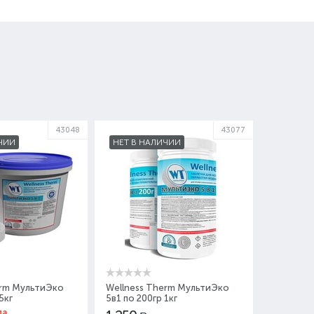
43048
43077
ЧИИ
НЕТ В НАЛИЧИИ
erm МультиЭко
Wellness Therm МультиЭко
5кг
5в1 по 200гр 1кг
ла