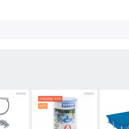
28000
29000
СКИДКА 44%
ХИТ