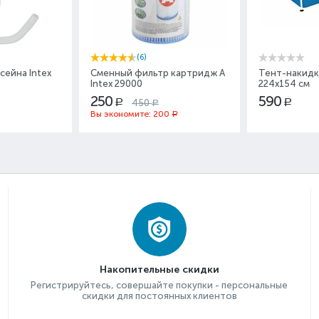
(6)
сейна Intex
Сменный фильтр картридж A
Тент-накидк
Intex 29000
224x154 см
250
590
450
Р
Р
Р
Вы экономите:
200
Р
Накопительные скидки
Регистрируйтесь, совершайте покупки - персональные
скидки для постоянных клиентов