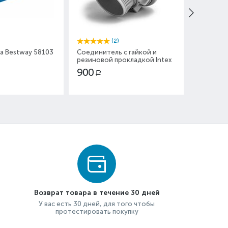
(2)
а Bestway 58103
Соединитель с гайкой и
Ремкомп
резиновой прокладкой Intex
Bestway 
11236
900
200
Р
Р
Возврат товара в течение 30 дней
У вас есть 30 дней, для того чтобы
протестировать покупку