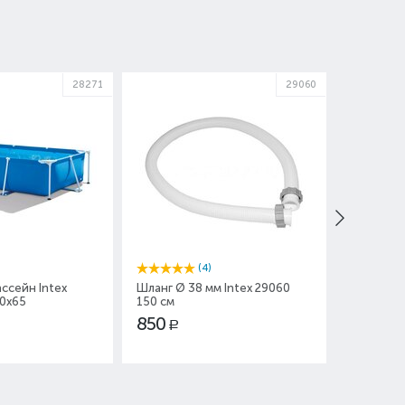
28271
29060
(4)
ссейн Intex
Шланг Ø 38 мм Intex 29060
Комплект
60x65
150 см
бассейна
850
4 200
Р