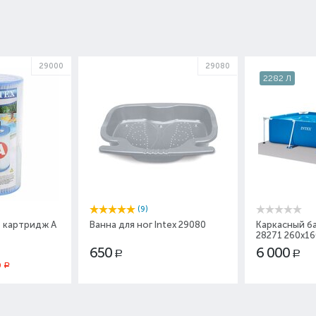
29000
29080
2282 Л
(9)
 картридж A
Ванна для ног Intex 29080
Каркасный ба
28271 260x1
650
6 000
Р
Р
0
Р