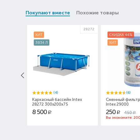
Покупают вместе
Похожие товары
28272
ХИТ
СКИДКА 44%
3834 Л
ХИТ
(4)
(6)
Каркасный бассейн Intex
Сменный фильтр
28272 300x200x75
Intex 29000
8 500
250
450
Р
Р
Р
Вы экономите:
20