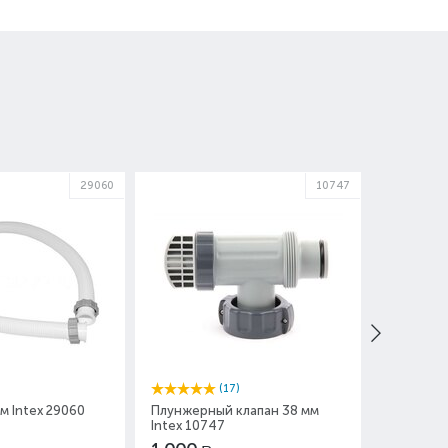
29060
10747
НЕТ В 
(17)
м Intex 29060
Плунжерный клапан 38 мм
Плавающи
Intex 10747
29039
Цена уст