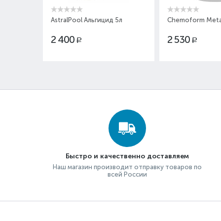
AstralPool Альгицид 5л
Chemoform Metall Ex 1л
2 400
2 530
Р
Р
Быстро и качественно доставляем
Наш магазин производит отправку товаров по
всей России