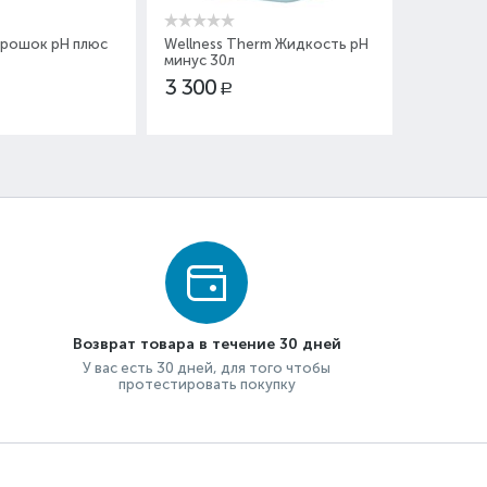
юс
Wellness Therm Жидкость pH
Wellness Therm Гипох
минус 30л
натрия 30л
3 300
3 300
Р
Р
Возврат товара в течение 30 дней
У вас есть 30 дней, для того чтобы
протестировать покупку