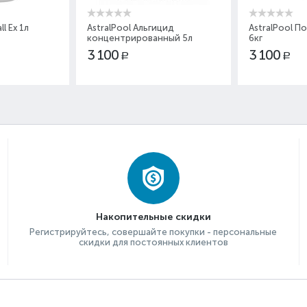
AstralPool Альгицид
AstralPool Порошок pH пл
концентрированный 5л
6кг
3 100
3 100
Р
Р
Накопительные скидки
Регистрируйтесь, совершайте покупки - персональные
скидки для постоянных клиентов