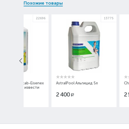
Похожие товары
22696
13775
b-Eisenex
AstralPool Альгицид 5л
Chemoform Metal
извести
2 400
2 530
Р
Р