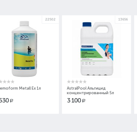
22502
13656
l Ex 1л
AstralPool Альгицид
AstralPool П
концентрированный 5л
6кг
3 100
3 100
Р
Р