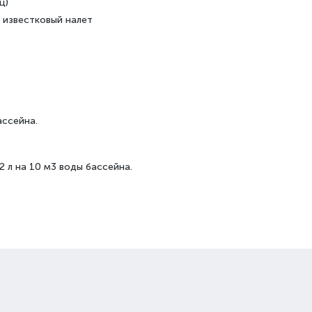
ц)
 известковый налет
ассейна.
 л на 10 м3 воды бассейна.