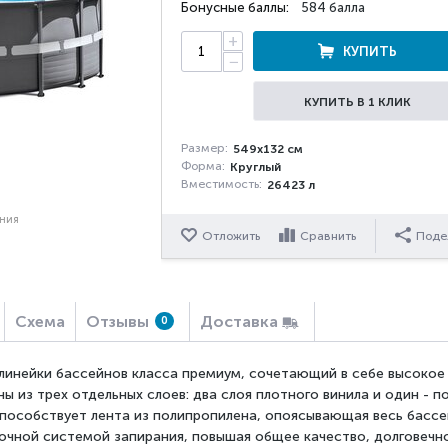
Бонусные баллы:
584 балла
+
КУПИТЬ
−
КУПИТЬ В 1 КЛИК
Размер:
549х132 см
Форма:
Круглый
Вместимость:
26423 л
ения
Отложить
Сравнить
Поде
Схема
Отзывы
Доставка
0
 линейки бассейнов класса премиум, сочетающий в себе высокое
ы из трех отдельных слоев: два слоя плотного винила и один - 
особствует лента из полипропилена, опоясывающая весь бассе
очной системой запирания, повышая общее качество, долговечн