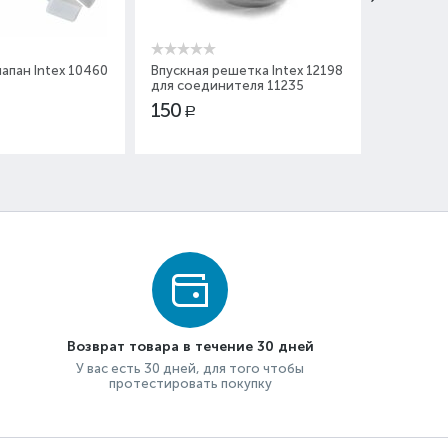
апан Intex 10460
Впускная решетка Intex 12198
Насадка 
для соединителя 11235
12369
150
350
Р
Р
Возврат товара в течение 30 дней
У вас есть 30 дней, для того чтобы
протестировать покупку