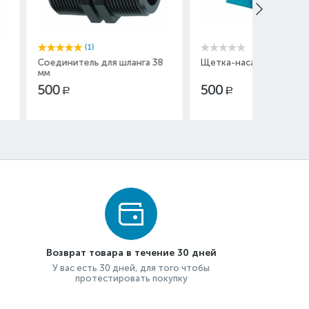
)
ь для шланга 38
Щетка-насадка Intex 11191
Крышка 
набора 
Intex 11
500
500
Р
Р
Возврат товара в течение 30 дней
У вас есть 30 дней, для того чтобы
протестировать покупку