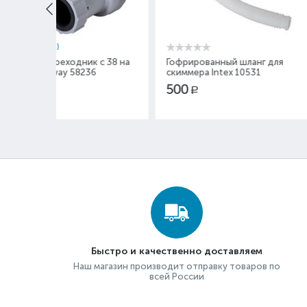
 с 38 на
Гофрированный шланг для
Крышка вакуум
36
скиммера Intex 10531
Intex 11443
500
500
Р
Р
Быстро и качественно доставляем
Наш магазин производит отправку товаров по
всей России