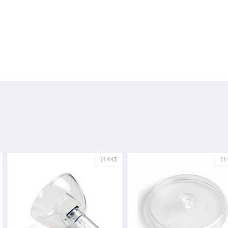
11443
11480