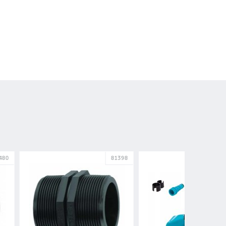
81398
11191