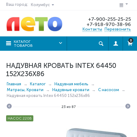
Ваш город:
Колумбус
+7-900-255-25-25
+7-918-970-38-96
Контакты
Перезвонить
0
КАТАЛОГ
ТОВАРОВ
НАДУВНАЯ КРОВАТЬ INTEX 64450
152X236X86
Главная
Каталог
Надувная мебель
Матрасы, Кровати
Надувные кровати
C насосом
Надувная кровать Intex 64450 152x236x86
23
из
87
НАСОС 220В