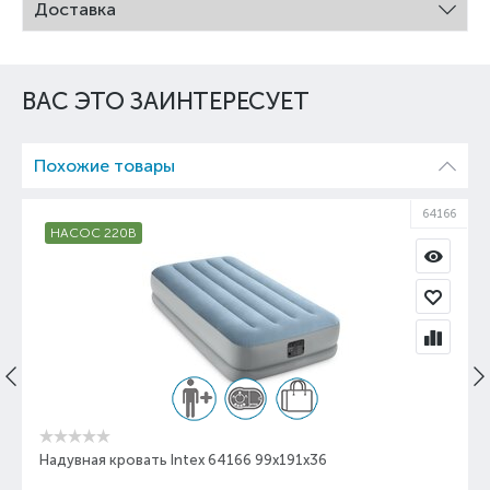
Доставка
ВАС ЭТО ЗАИНТЕРЕСУЕТ
Похожие товары
50
64166
НАСОС 220В
Надувная кровать Intex 64166 99х191х36