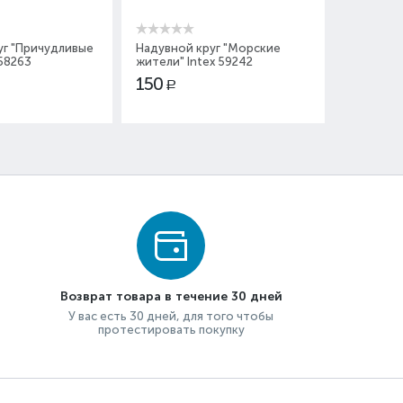
уг "Причудливые
Надувной круг "Морские
Надувной
 58263
жители" Intex 59242
фламинго
150
1 400
Р
Р
Возврат товара в течение 30 дней
У вас есть 30 дней, для того чтобы
протестировать покупку