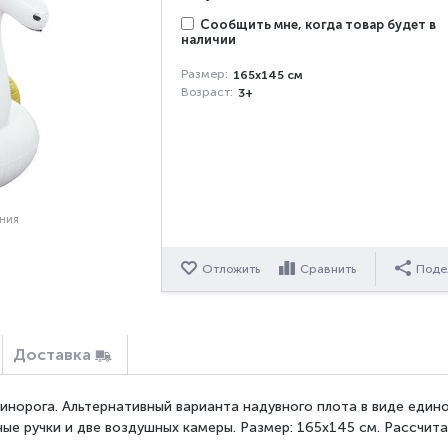
Сообщить мне, когда товар будет в
наличии
Размер:
165x145 см
Возраст:
3+
ения
Отложить
Сравнить
Поде
Доставка
динорога. Альтернативный варианта надувного плота в виде един
ые ручки и две воздушных камеры. Размер: 165x145 см. Рассчита