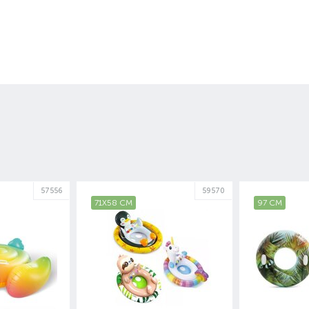
57556
59570
71Х58 СМ
97 СМ