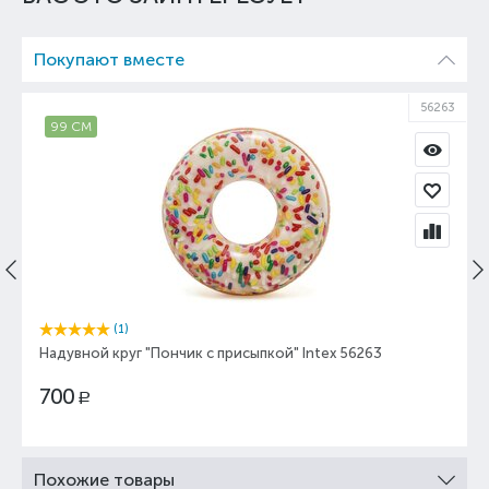
Покупают вместе
56263
99 СМ
(1)
Надувной круг "Пончик с присыпкой" Intex 56263
700
Р
Похожие товары