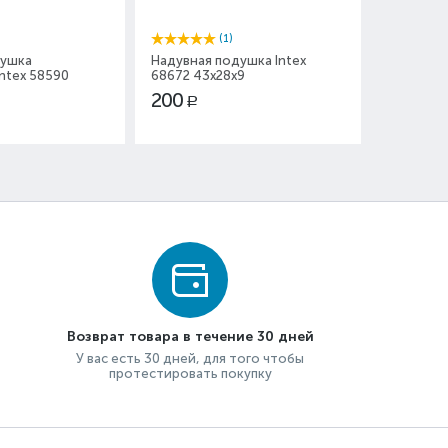
(1)
рушка
Надувная подушка Intex
Надувной
ntex 58590
68672 43х28х9
Intex 575
200
1 300
Р
Р
Возврат товара в течение 30 дней
У вас есть 30 дней, для того чтобы
протестировать покупку