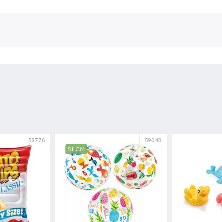
58776
59040
51 СМ