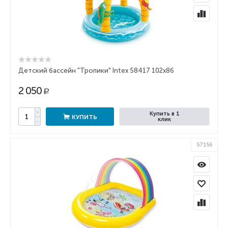
Детский бассейн "Тропики" Intex 58417 102x86
2 050
Р
+
Купить в 1
КУПИТЬ
клик
−
57156