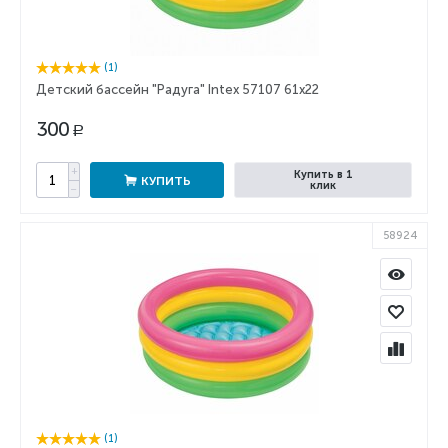
(1)
Детский бассейн "Радуга" Intex 57107 61х22
300
Р
+
Купить в 1
КУПИТЬ
клик
−
58924
(1)