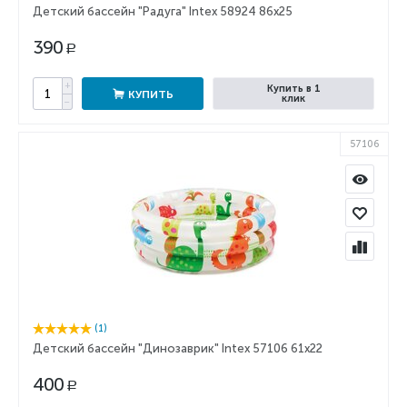
Детский бассейн "Радуга" Intex 58924 86x25
390
Р
+
Купить в 1
КУПИТЬ
клик
−
57106
(1)
Детский бассейн "Динозаврик" Intex 57106 61x22
400
Р