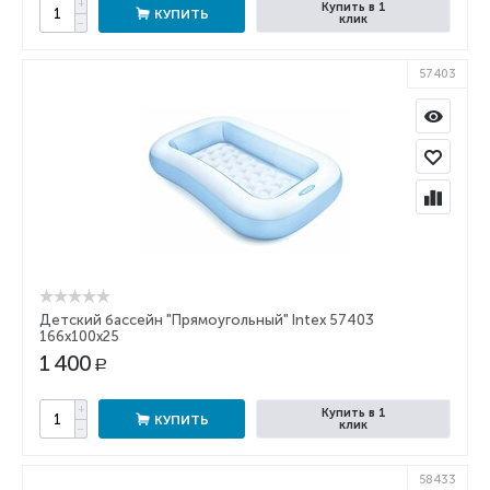
+
Купить в 1
КУПИТЬ
клик
−
57403
Детский бассейн "Прямоугольный" Intex 57403
166х100х25
1 400
Р
+
Купить в 1
КУПИТЬ
клик
−
58433