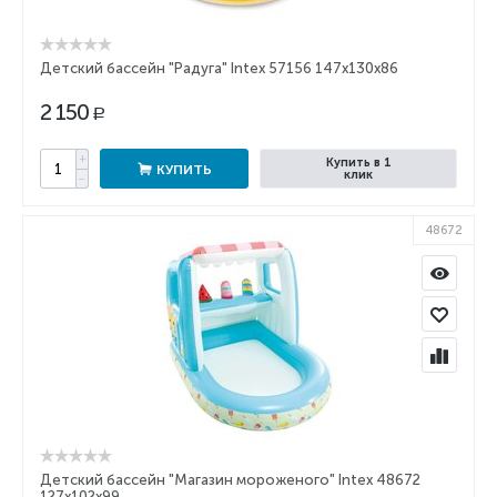
Детский бассейн "Радуга" Intex 57156 147х130х86
2 150
Р
+
Купить в 1
КУПИТЬ
клик
−
48672
Детский бассейн "Магазин мороженого" Intex 48672
127х102х99