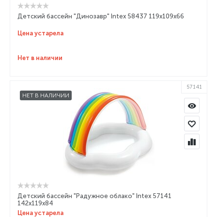
Детский бассейн "Динозавр" Intex 58437 119x109x66
Цена устарела
Нет в наличии
57141
НЕТ В НАЛИЧИИ
Детский бассейн "Радужное облако" Intex 57141
142х119х84
Цена устарела