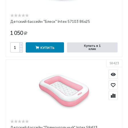
Детский бассейн "Блеск" Intex 57103 86x25
1 050
Р
+
Купить в 1
КУПИТЬ
клик
−
58423
Детский бассейн "Прямоугольный" Intex 58423