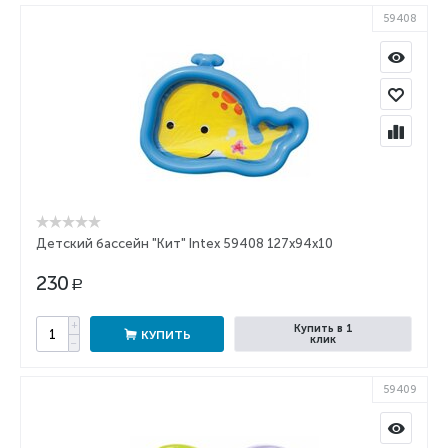
59408
Детский бассейн "Кит" Intex 59408 127х94х10
230
Р
+
Купить в 1
КУПИТЬ
клик
−
59409