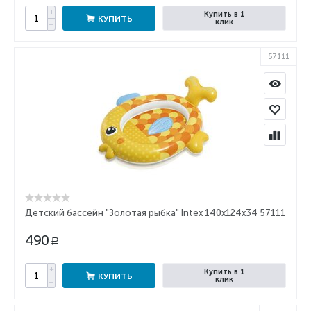
+
Купить в 1
КУПИТЬ
клик
−
57111
Детский бассейн "Золотая рыбка" Intex 140x124x34 57111
490
Р
+
Купить в 1
КУПИТЬ
клик
−