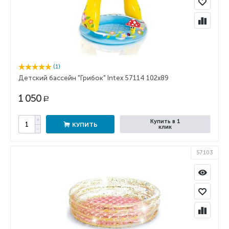
(1)
Детский бассейн "Грибок" Intex 57114 102х89
1 050
Р
+
Купить в 1
КУПИТЬ
клик
−
57103