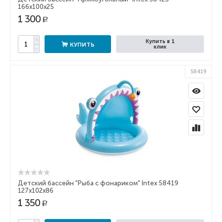
166х100х25
1 300
Р
+
Купить в 1
КУПИТЬ
клик
−
58419
Детский бассейн "Рыба с фонариком" Intex 58419
127х102х86
1 350
Р