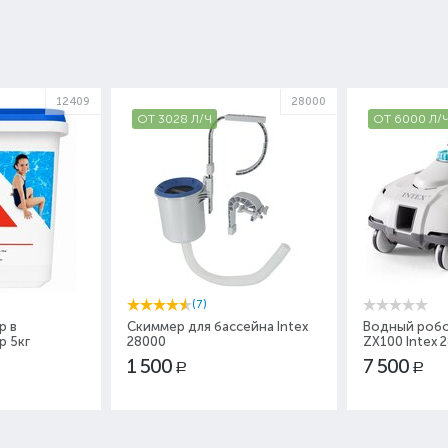
12409
28000
ОТ 3028 Л/Ч
ОТ 6000 Л/
(7)
р в
Скиммер для бассейна Intex
Водный робо
р 5кг
28000
ZX100 Intex 
1 500
7 500
Р
Р