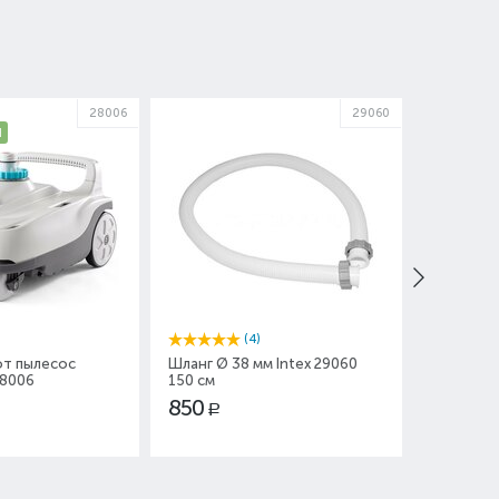
28006
29060
Ч
(4)
т пылесос
Шланг Ø 38 мм Intex 29060
Комплект
28006
150 см
бассейна
850
4 200
Р