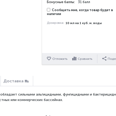
Бонусные баллы:
31 балл
Сообщить мне, когда товар будет в
наличии
Дозировка:
10 мл на 1 куб. м. воды
Отложить
Сравнить
Поде
Доставка
l
обладает сильными альгицидными, фунгицидными и бактерицид
стных или коммерческих бассейнах.