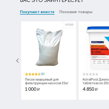
ВАС ЭТО ЗАИНТЕРЕСУЕТ
Покупают вместе
Похожие товары
09360
(3)
Песок кварцевый для
AstralPool Дихло
фильтрующих насосов 25кг
таблетках по 20г
1 000
4 850
Р
Р