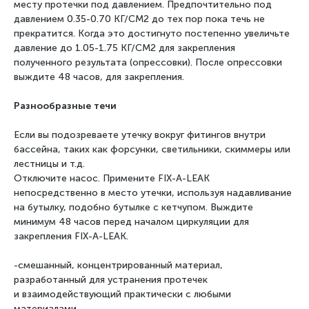
месту протечки под давлением. Предпочтительно под
давлением 0.35-0.70
КГ/СМ2 до тех пор пока течь не
прекратится. Когда это достигнуто постепенно увеличьте
давление до
1.05-1.75 КГ/СМ2 для закрепления
полученного результата (опрессовки). После опрессовки
выждите 48
часов, для закрепления.
Разнообразные течи
Если вы подозреваете утечку вокруг фитингов внутри
бассейна, таких как форсунки, светильники,
скиммеры или
лестницы и т.д.
Отключите насос.
Примените FIX-A-LEAK
непосредственно в место утечки, используя надавливание
на бутылку,
подобно бутылке с кетчупом. Выждите
минимум 48 часов перед началом циркуляции для
закрепления
FIX-A-LEAK.
-смешанный, концентрированный материал,
разработанный для устранения протечек
и
взаимодействующий практически с любыми
материалами.