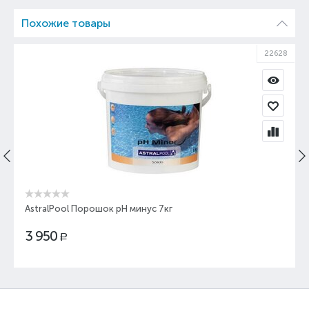
Похожие товары
93
22628
AstralPool Порошок pH минус 7кг
3 950
Р