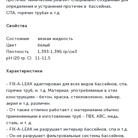
определения и устранения протечек в бассейнах,
СПА,
горячих трубах и т.д.
Свойства
Состояние вязкая жидкость
Цвет белый
Плотность 1,393-1,396 гр/см3
pH (20 гр. C) 11-11,5
Характеристики
- FIX-A-LEAK адаптирован для всех видов бассейнов, спа,
горячих труб, и. т.д. Материал,
употребляемые в этих
конструкциях - бетон, краска, стекловолокно, лайнер,
акрил и т.д. различен.
- От также отлично работает с материалами обычно
применяемыми в изготовлении труб - ПВХ, ABC,
медь,
сталь, и т. д.
- FIX-A-LEAK не разрушает интерьер бассейнов, спа и т.д.
- Он не разрушает фильтровальные системы бассейнов,