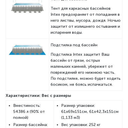
Тент для каркасных бассейнов
Intex предохраняет от попадания в
него листвы, мусора, дождя. Ночью
защитит от излишнего остывания и
испарения воды.
Подстилка под бассейн
Подстилка Intex защитит Ваш
бассейн от грязи, острых
маленьких камней, убережет от
повреждений его нижнюю часть.
По подстилке, можно будет ходить
босиком, не боясь испачкаться.
Характеристики: Вес с размеры
Вместимость:
Размер упаковки:
54386 л (90% от
61х69х151см, 61х42,3х151см
полной)
(1,133 м3)
Размер бассейна:
Вес упаковки: 252 кг