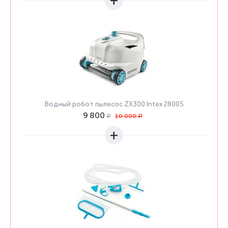
+
Водный робот пылесос ZX300 Intex 28005
9 800
10 000
Р
Р
+