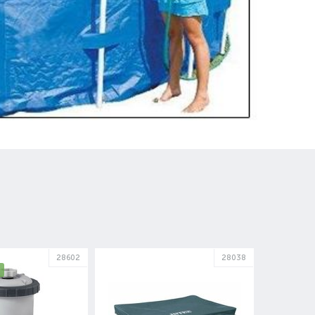
28602
28038
H
СКИДКА
ХИТ