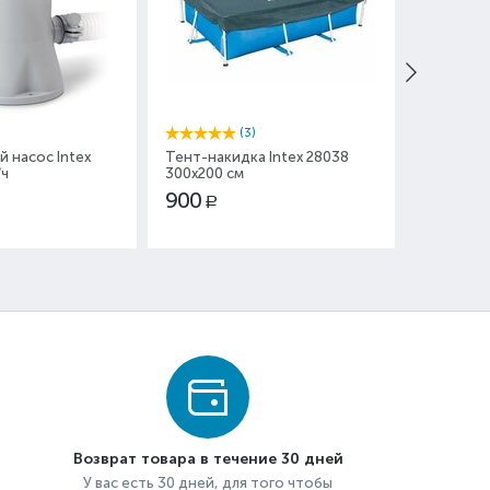
(3)
 насос Intex
Тент-накидка Intex 28038
Сменный 
/ч
300x200 см
Intex 290
900
250
Р
Р
Вы эконом
Возврат товара в течение 30 дней
У вас есть 30 дней, для того чтобы