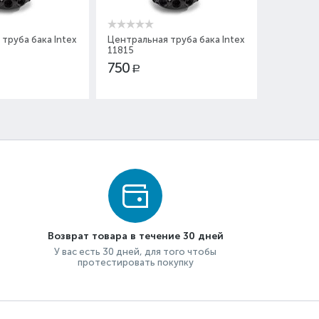
труба бака Intex
Центральная труба бака Intex
Песочный
11815
26644 40
750
12 000
Р
Вы эконом
Возврат товара в течение 30 дней
У вас есть 30 дней, для того чтобы
протестировать покупку