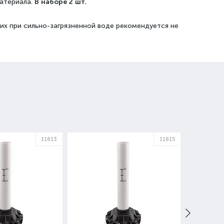
атериала.
В наборе 2 шт.
их при сильно-загрязненной воде рекомендуется не
11813
11815
СКИДКА