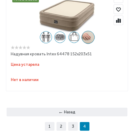
Надувная кровать Intex 64478 152x203x51
Цена устарела
Нет в наличии
Назад
1
2
3
4