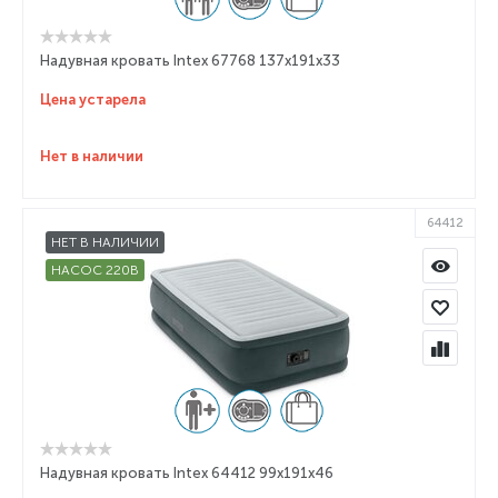
Надувная кровать Intex 67768 137х191х33
Цена устарела
Нет в наличии
64412
НЕТ В НАЛИЧИИ
НАСОС 220В
Надувная кровать Intex 64412 99х191х46