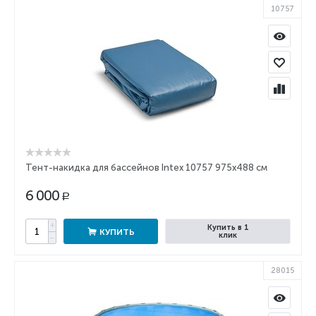
10757
Тент-накидка для бассейнов Intex 10757 975х488 см
6 000
Р
+
Купить в 1
КУПИТЬ
клик
−
28015