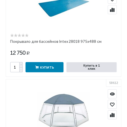
Покрывало для бассейнов Intex 28018 975x488 см
12 750
Р
+
Купить в 1
КУПИТЬ
клик
−
58612