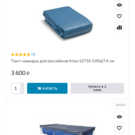
(1)
Тент-накидка для бассейнов Intex 10756 549x274 см
3 600
Р
+
Купить в 1
КУПИТЬ
клик
−
28080