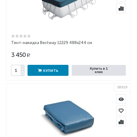
Тент-накидка Bestway 12229 488x244 см
3 450
Р
+
Купить в 1
КУПИТЬ
клик
−
58929