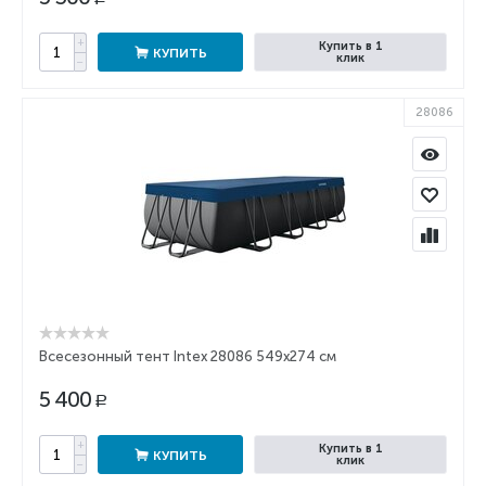
+
Купить в 1
КУПИТЬ
клик
−
28086
Всесезонный тент Intex 28086 549x274 см
5 400
Р
+
Купить в 1
КУПИТЬ
клик
−