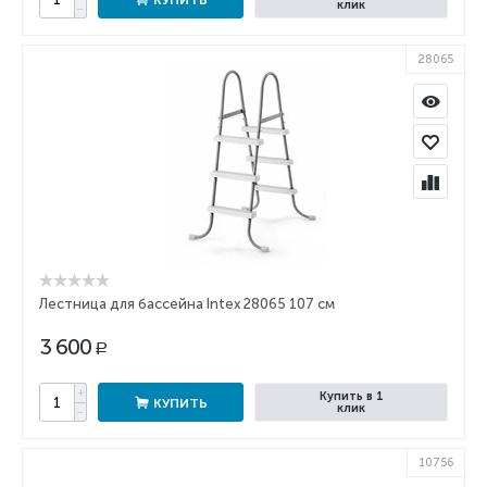
КУПИТЬ
клик
−
28065
Лестница для бассейна Intex 28065 107 см
3 600
Р
+
Купить в 1
КУПИТЬ
клик
−
10756