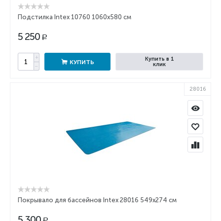
Подстилка Intex 10760 1060x580 см
5 250
Р
+
Купить в 1
КУПИТЬ
клик
−
28016
Покрывало для бассейнов Intex 28016 549x274 см
5 300
Р