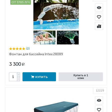
ОТ 3785 Л/Ч
(2)
Фонтан для бассейна Intex 28089
3 300
Р
+
Купить в 1
КУПИТЬ
клик
−
12229