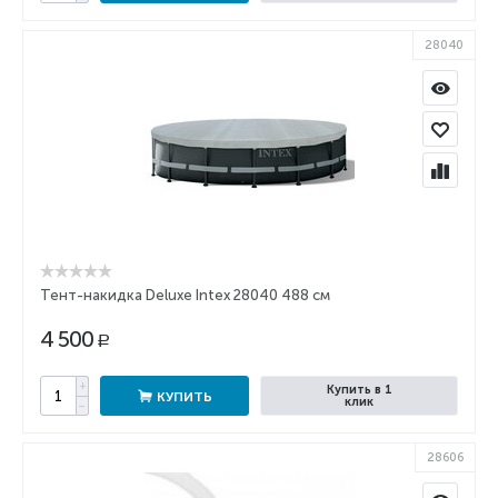
28040
Тент-накидка Deluxe Intex 28040 488 см
4 500
Р
+
Купить в 1
КУПИТЬ
клик
−
28606