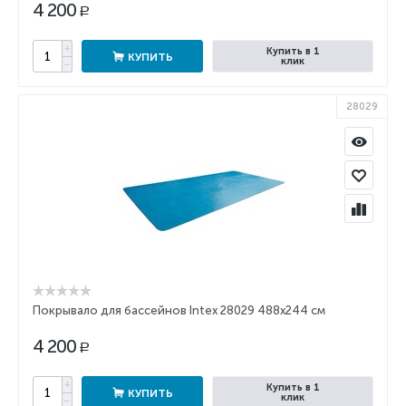
4 200
Р
+
Купить в 1
КУПИТЬ
клик
−
28029
Покрывало для бассейнов Intex 28029 488x244 см
4 200
Р
+
Купить в 1
КУПИТЬ
клик
−