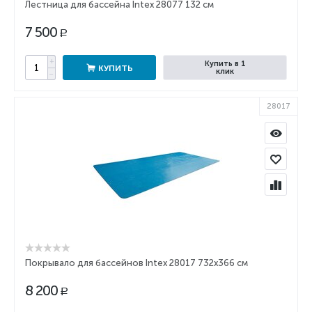
Лестница для бассейна Intex 28077 132 см
7 500
Р
+
Купить в 1
КУПИТЬ
клик
−
28017
Покрывало для бассейнов Intex 28017 732x366 см
8 200
Р