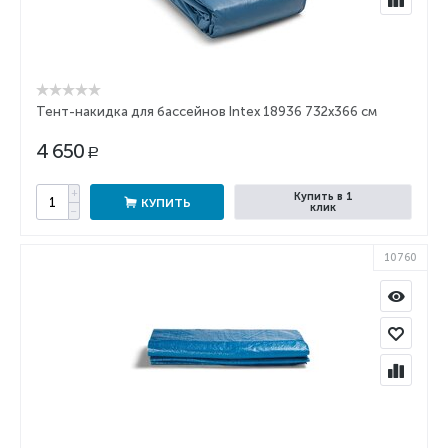
Тент-накидка для бассейнов Intex 18936 732х366 см
4 650
Р
+
Купить в 1
КУПИТЬ
клик
−
10760